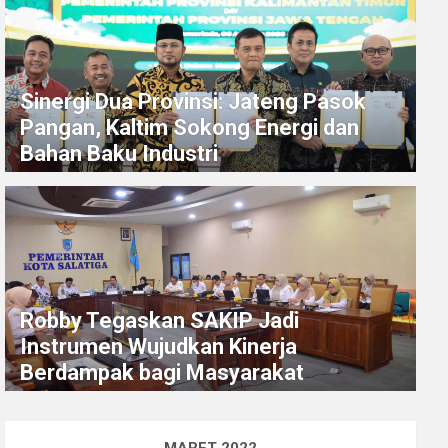
Sinergi Dua Provinsi: Jateng Pasok
Pangan, Kaltim Sokong Energi dan
Bahan Baku Industri
Robby Tegaskan SAKIP Jadi
Instrumen Wujudkan Kinerja
Berdampak bagi Masyarakat