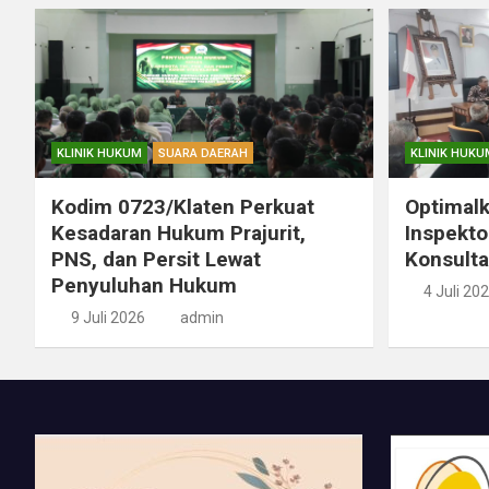
KLINIK HUKUM
SUARA DAERAH
KLINIK HUKU
Kodim 0723/Klaten Perkuat
Optimal
Kesadaran Hukum Prajurit,
Inspekto
PNS, dan Persit Lewat
Konsulta
Penyuluhan Hukum
4 Juli 20
9 Juli 2026
admin