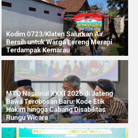
Kodim 0723/Klaten Salurkan Air
Bersih untuk Warga Lereng Merapi
Terdampak Kemarau
MTQ Nasional XXXI 2026 di Jateng
Bawa Terobosan Baru: Kode Etik
Hakim hingga Cabang Disabilitas
Rungu Wicara