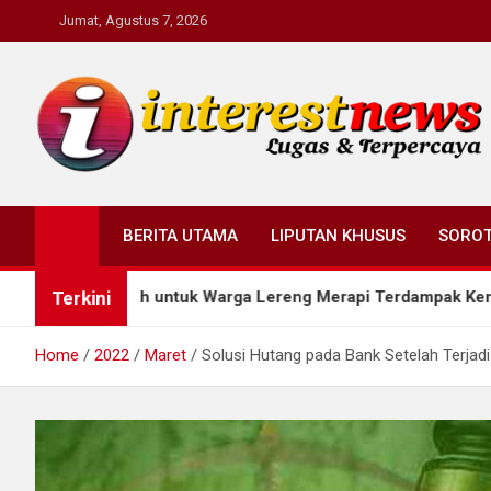
Skip
Jumat, Agustus 7, 2026
to
content
Interestnews.or.id
BERITA UTAMA
LIPUTAN KHUSUS
SORO
Terkini
 Bersih untuk Warga Lereng Merapi Terdampak Kemarau
Home
2022
Maret
Solusi Hutang pada Bank Setelah Terjadi