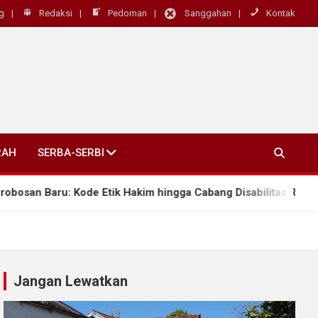
g
Redaksi
Pedoman
Sanggahan
Kontak
RAH
SERBA-SERBI
 Kode Etik Hakim hingga Cabang Disabilitas Rungu Wicara
Jangan Lewatkan