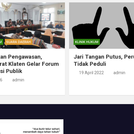
M
SUARA DAERAH
KLINIK HUKUM
kan Pengawasan,
Jari Tangan Putus, Pe
rat Klaten Gelar Forum
Tidak Peduli
si Publik
19 April 2022
admin
26
admin