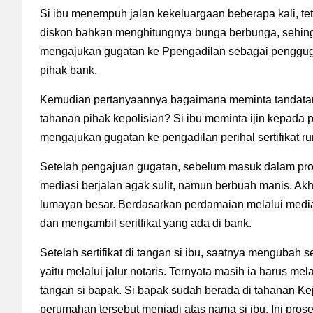
Si ibu menempuh jalan kekeluargaan beberapa kali, t
diskon bahkan menghitungnya bunga berbunga, sehing
mengajukan gugatan ke Ppengadilan sebagai penggugat
pihak bank.
Kemudian pertanyaannya bagaimana meminta tandatang
tahanan pihak kepolisian? Si ibu meminta ijin kepad
mengajukan gugatan ke pengadilan perihal sertifikat 
Setelah pengajuan gugatan, sebelum masuk dalam pr
mediasi berjalan agak sulit, namun berbuah manis. A
lumayan besar. Berdasarkan perdamaian melalui medias
dan mengambil seritfikat yang ada di bank.
Setelah sertifikat di tangan si ibu, saatnya mengubah se
yaitu melalui jalur notaris. Ternyata masih ia harus m
tangan si bapak. Si bapak sudah berada di tahanan Keja
perumahan tersebut menjadi atas nama si ibu. Ini prose