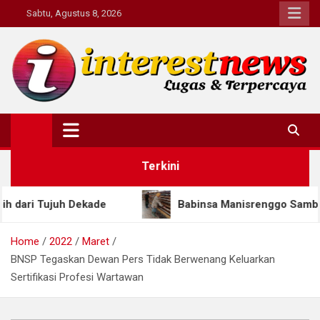
Skip
Sabtu, Agustus 8, 2026
to
content
Interestnews.or.id
Terkini
ade
Babinsa Manisrenggo Sambangi Peternak Aya
Home
2022
Maret
BNSP Tegaskan Dewan Pers Tidak Berwenang Keluarkan
Sertifikasi Profesi Wartawan