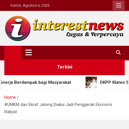
Skip
Kamis, Agustus 6, 2026
to
content
Interestnews.or.id
Terkini
 Berdampak bagi Masyarakat
DKPP Klaten Siapkan
Home
#UMKM dan Ekraf Jateng Diakui Jadi Penggerak Ekonomi
Rakyat