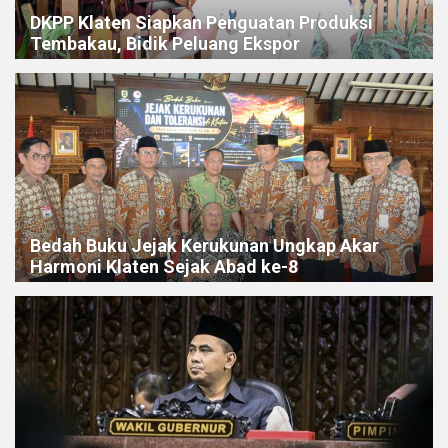
DKPP Klaten Siapkan Penguatan Produksi
Tembakau, Bidik Peluang Ekspor
Bedah Buku Jejak Kerukunan Ungkap Akar
Harmoni Klaten Sejak Abad ke-8