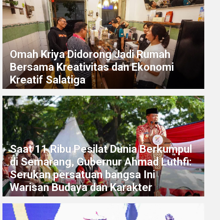
Omah Kriya Didorong Jadi Rumah
Bersama Kreativitas dan Ekonomi
Kreatif Salatiga
Saat 11 Ribu Pesilat Dunia Berkumpul
di Semarang, Gubernur Ahmad Luthfi:
Serukan persatuan bangsa Ini
Warisan Budaya dan Karakter