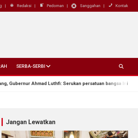
g
Redaksi
Pedoman
Sanggahan
Kontak
RAH
SERBA-SERBI
bernur Ahmad Luthfi: Serukan persatuan bangsa Ini Warisan Bu
Jangan Lewatkan