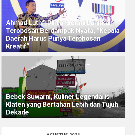
Ahmad Luthfi Dinilai Berani Lahirkan
Terobosan Berdampak Nyata, “Kepala
Daerah Harus Punya Terobosan
Kreatif”
Bebek Suwarni, Kuliner Legendaris
Klaten yang Bertahan Lebih dari Tujuh
Dekade