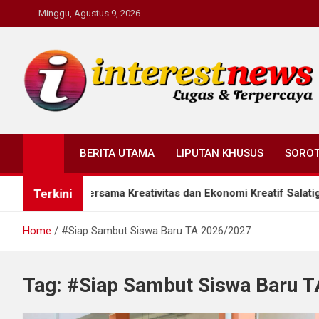
Skip
Minggu, Agustus 9, 2026
to
content
Interestnews.or.id
BERITA UTAMA
LIPUTAN KHUSUS
SORO
Terkini
 Rumah Bersama Kreativitas dan Ekonomi Kreatif Salatiga
Home
#Siap Sambut Siswa Baru TA 2026/2027
Tag:
#Siap Sambut Siswa Baru 