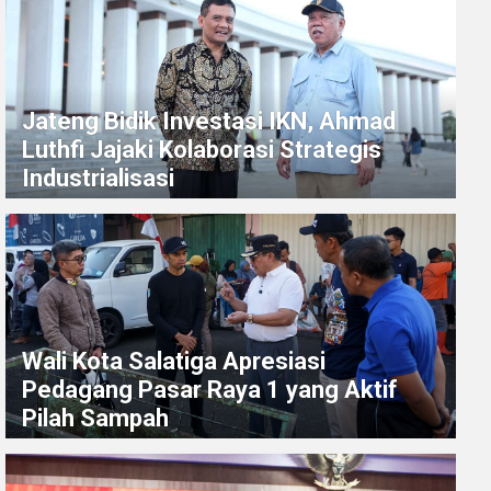
Jateng Bidik Investasi IKN, Ahmad
Luthfi Jajaki Kolaborasi Strategis
Industrialisasi
Wali Kota Salatiga Apresiasi
Pedagang Pasar Raya 1 yang Aktif
Pilah Sampah