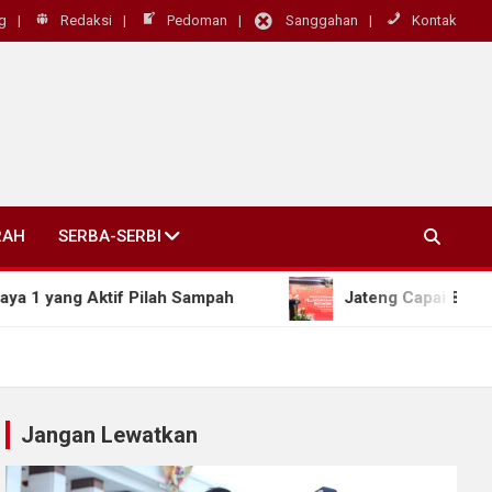
g
Redaksi
Pedoman
Sanggahan
Kontak
RAH
SERBA-SERBI
ang Aktif Pilah Sampah
Jateng Capai 81%, Wagub 
Jangan Lewatkan