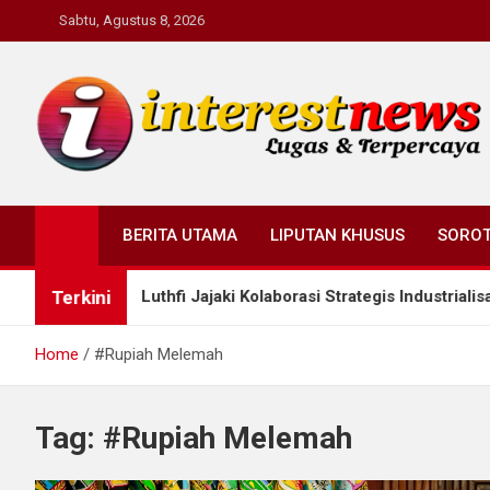
Skip
Sabtu, Agustus 8, 2026
to
content
Interestnews.or.id
BERITA UTAMA
LIPUTAN KHUSUS
SORO
Terkini
KN, Ahmad Luthfi Jajaki Kolaborasi Strategis Industrialisasi
Home
#Rupiah Melemah
Tag:
#Rupiah Melemah