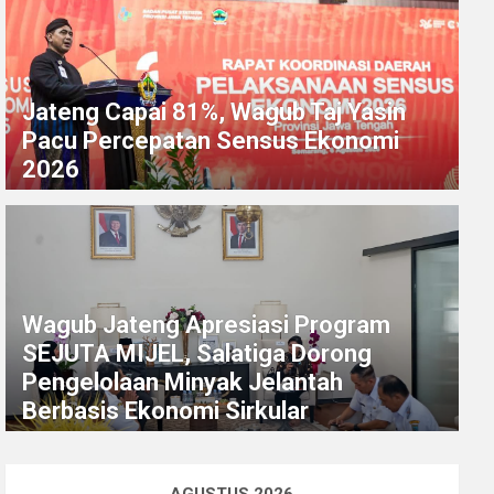
Jateng Capai 81%, Wagub Taj Yasin
Pacu Percepatan Sensus Ekonomi
2026
Wagub Jateng Apresiasi Program
SEJUTA MIJEL, Salatiga Dorong
Pengelolaan Minyak Jelantah
Berbasis Ekonomi Sirkular