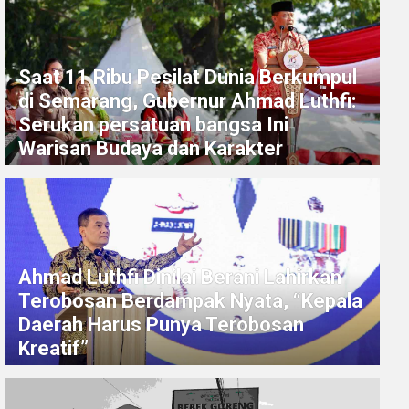
Saat 11 Ribu Pesilat Dunia Berkumpul
di Semarang, Gubernur Ahmad Luthfi:
Serukan persatuan bangsa Ini
Warisan Budaya dan Karakter
Ahmad Luthfi Dinilai Berani Lahirkan
Terobosan Berdampak Nyata, “Kepala
Daerah Harus Punya Terobosan
Kreatif”