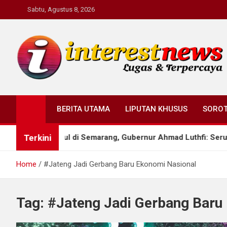
Skip
Sabtu, Agustus 8, 2026
to
content
Interestnews.or.id
BERITA UTAMA
LIPUTAN KHUSUS
SORO
Terkini
ia Berkumpul di Semarang, Gubernur Ahmad Luthfi: Serukan per
Home
#Jateng Jadi Gerbang Baru Ekonomi Nasional
Tag:
#Jateng Jadi Gerbang Baru