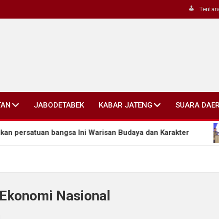
Tentan
TAN
JABODETABEK
KABAR JATENG
SUARA DAE
satuan bangsa Ini Warisan Budaya dan Karakter
A
 Ekonomi Nasional