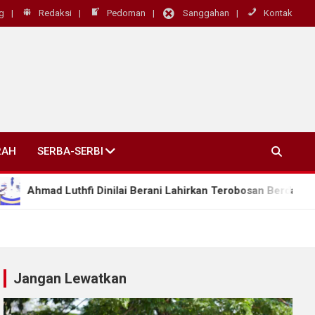
g
Redaksi
Pedoman
Sanggahan
Kontak
RAH
SERBA-SERBI
hmad Luthfi Dinilai Berani Lahirkan Terobosan Berdampak Nyata
Jangan Lewatkan