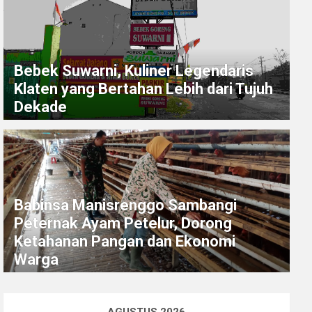
Bebek Suwarni, Kuliner Legendaris
Klaten yang Bertahan Lebih dari Tujuh
Dekade
Babinsa Manisrenggo Sambangi
Peternak Ayam Petelur, Dorong
Ketahanan Pangan dan Ekonomi
Warga