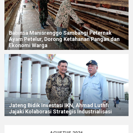
Babinsa Manisrenggo Sambangi Peternak
Ayam Petelur, Dorong Ketahanan Pangan dan
Ekonomi Warga
Jateng Bidik Investasi IKN, Ahmad Luthfi
Jajaki Kolaborasi Strategis Industrialisasi