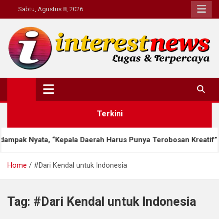
Skip
Sabtu, Agustus 8, 2026
to
content
Interestnews.or.id
Terkini
pak Nyata, “Kepala Daerah Harus Punya Terobosan Kreatif”
Home
#Dari Kendal untuk Indonesia
Tag:
#Dari Kendal untuk Indonesia