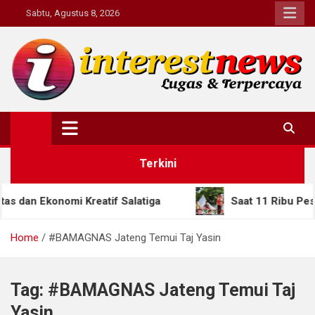
Skip
Sabtu, Agustus 8, 2026
to
content
Interestnews.or.id
Terkini
 Ekonomi Kreatif Salatiga
Saat 11 Ribu Pesilat D
Home
#BAMAGNAS Jateng Temui Taj Yasin
Tag:
#BAMAGNAS Jateng Temui Taj
Yasin