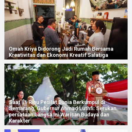
Omah Kriya Didorong Jadi Rumah Bersama
Kreativitas dan Ekonomi Kreatif Salatiga
Saat 11 Ribu Pesilat Dunia Berkumpul di
Semarang, Gubernur Ahmad Luthfi: Serukan
persatuan bangsa Ini Warisan Budaya dan
Karakter