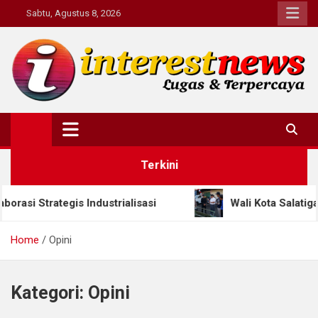
Skip
Sabtu, Agustus 8, 2026
to
content
Interestnews.or.id
Terkini
i Strategis Industrialisasi
Wali Kota Salatiga Apr
Home
Opini
Kategori:
Opini