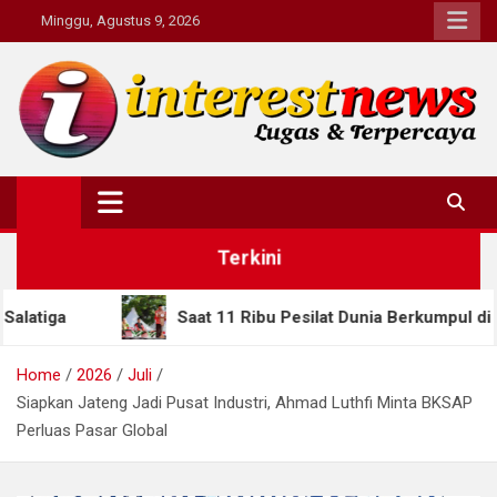
Skip
Minggu, Agustus 9, 2026
to
content
Interestnews.or.id
Terkini
Saat 11 Ribu Pesilat Dunia Berkumpul di Semarang, Gubernur
Home
2026
Juli
Siapkan Jateng Jadi Pusat Industri, Ahmad Luthfi Minta BKSAP
Perluas Pasar Global