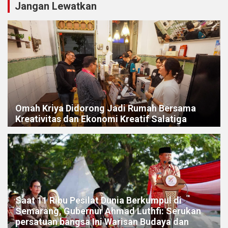
Jangan Lewatkan
Omah Kriya Didorong Jadi Rumah Bersama
Kreativitas dan Ekonomi Kreatif Salatiga
Saat 11 Ribu Pesilat Dunia Berkumpul di
Semarang, Gubernur Ahmad Luthfi: Serukan
persatuan bangsa Ini Warisan Budaya dan