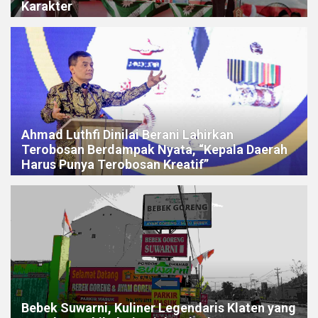
Karakter
Ahmad Luthfi Dinilai Berani Lahirkan
Terobosan Berdampak Nyata, “Kepala Daerah
Harus Punya Terobosan Kreatif”
Bebek Suwarni, Kuliner Legendaris Klaten yang