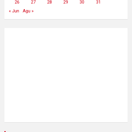
26
27
28
29
30
31
« Jun
Agu »