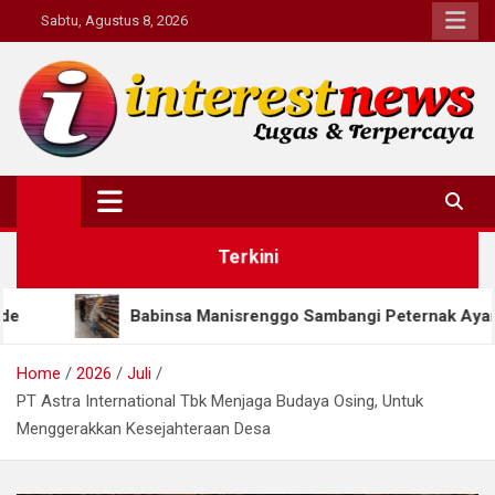
Skip
Sabtu, Agustus 8, 2026
to
content
Interestnews.or.id
Terkini
insa Manisrenggo Sambangi Peternak Ayam Petelur, Dorong 
Home
2026
Juli
PT Astra International Tbk Menjaga Budaya Osing, Untuk
Menggerakkan Kesejahteraan Desa