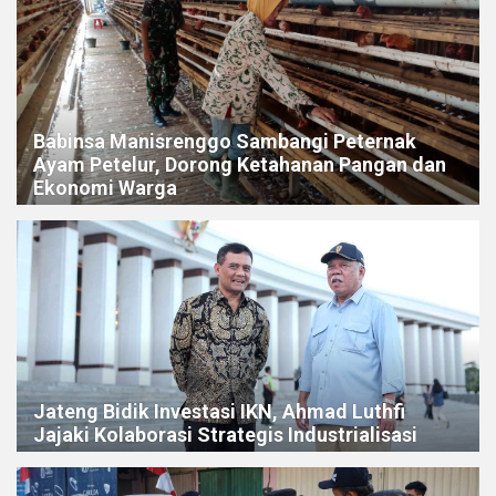
Babinsa Manisrenggo Sambangi Peternak
Ayam Petelur, Dorong Ketahanan Pangan dan
Ekonomi Warga
Jateng Bidik Investasi IKN, Ahmad Luthfi
Jajaki Kolaborasi Strategis Industrialisasi