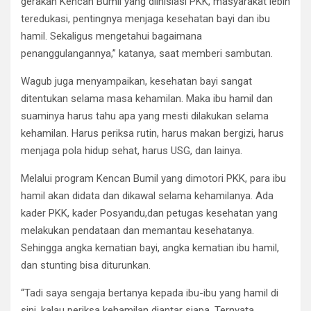
gerakan Kencan Bumil yang diinisiasi PKK, masyarakat lebih
teredukasi, pentingnya menjaga kesehatan bayi dan ibu
hamil. Sekaligus mengetahui bagaimana
penanggulangannya,” katanya, saat memberi sambutan.
Wagub juga menyampaikan, kesehatan bayi sangat
ditentukan selama masa kehamilan. Maka ibu hamil dan
suaminya harus tahu apa yang mesti dilakukan selama
kehamilan. Harus periksa rutin, harus makan bergizi, harus
menjaga pola hidup sehat, harus USG, dan lainya.
Melalui program Kencan Bumil yang dimotori PKK, para ibu
hamil akan didata dan dikawal selama kehamilanya. Ada
kader PKK, kader Posyandu,dan petugas kesehatan yang
melakukan pendataan dan memantau kesehatanya.
Sehingga angka kematian bayi, angka kematian ibu hamil,
dan stunting bisa diturunkan.
“Tadi saya sengaja bertanya kepada ibu-ibu yang hamil di
sini, kalau periksa kehamilan diantar siapa. Ternyata