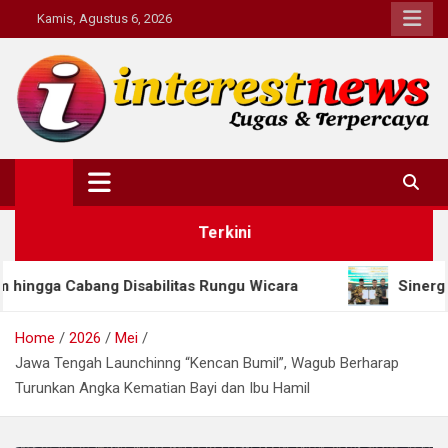
Skip
Kamis, Agustus 6, 2026
to
content
Interestnews.or.id
Terkini
abilitas Rungu Wicara
Sinergi Dua Provinsi: Jate
Home
2026
Mei
Jawa Tengah Launchinng “Kencan Bumil”, Wagub Berharap
Turunkan Angka Kematian Bayi dan Ibu Hamil