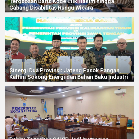
Terobosan Baru: Kode Etik Hakim hingga
Cabang Disabilitas Rungu Wicara
Sinergi Dua Provinsi: Jateng Pasok Pangan,
Kaltim Sokong Energi dan Bahan Baku Industri