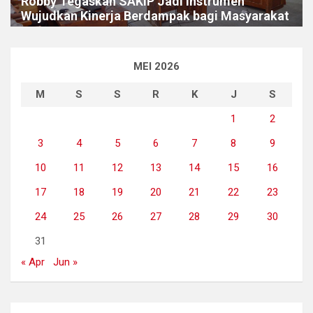
Robby Tegaskan SAKIP Jadi Instrumen
Wujudkan Kinerja Berdampak bagi Masyarakat
MEI 2026
M
S
S
R
K
J
S
1
2
3
4
5
6
7
8
9
10
11
12
13
14
15
16
17
18
19
20
21
22
23
24
25
26
27
28
29
30
31
« Apr
Jun »