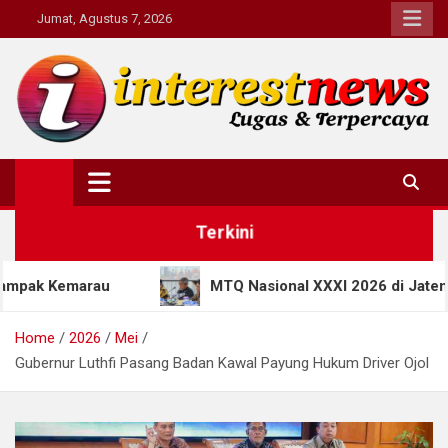
Skip
Jumat, Agustus 7, 2026
to
content
Interestnews.or.id
Terkini
MTQ Nasional XXXI 2026 di Jateng Bawa Terobosan B
Home
2026
Mei
Gubernur Luthfi Pasang Badan Kawal Payung Hukum Driver Ojol