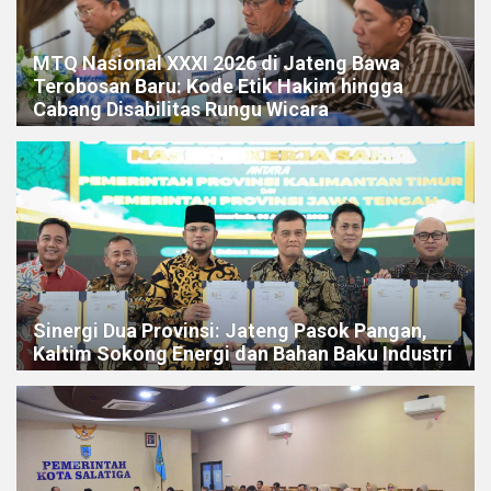
MTQ Nasional XXXI 2026 di Jateng Bawa
Terobosan Baru: Kode Etik Hakim hingga
Cabang Disabilitas Rungu Wicara
Sinergi Dua Provinsi: Jateng Pasok Pangan,
Kaltim Sokong Energi dan Bahan Baku Industri