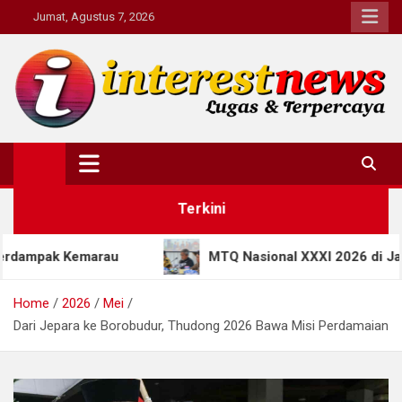
Skip
Jumat, Agustus 7, 2026
to
content
Interestnews.or.id
Terkini
MTQ Nasional XXXI 2026 di Jateng Bawa Terobosa
Home
2026
Mei
Dari Jepara ke Borobudur, Thudong 2026 Bawa Misi Perdamaian