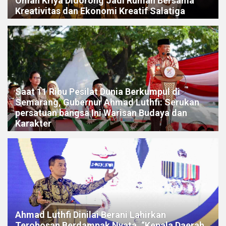
Omah Kriya Didorong Jadi Rumah Bersama
Kreativitas dan Ekonomi Kreatif Salatiga
Saat 11 Ribu Pesilat Dunia Berkumpul di
Semarang, Gubernur Ahmad Luthfi: Serukan
persatuan bangsa Ini Warisan Budaya dan
Karakter
Ahmad Luthfi Dinilai Berani Lahirkan
Terobosan Berdampak Nyata, “Kepala Daerah