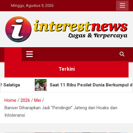
Skip
Minggu, Agustus 9, 2026
to
content
Interestnews.or.id
Terkini
Saat 11 Ribu Pesilat Dunia Berkumpul di Semarang, Gubern
Home
2026
Mei
Banser Diharapkan Jadi “Pendingin” Jateng dari Hoaks dan
Intoleransi