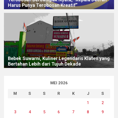
Harus Punya Terobosan Kreatif”
Bebek Suwarni, Kuliner Legendaris Klaten yang
Bertahan Lebih dari Tujuh Dekade
MEI 2026
M
S
S
R
K
J
S
1
2
3
4
5
6
7
8
9