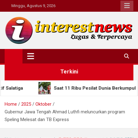
Skip
Minggu, Agustus 9, 2026
to
content
Interestnews.or.id
Terkini
Saat 11 Ribu Pesilat Dunia Berkumpul di Semarang, Gube
Home
2025
Oktober
Gubernur Jawa Tengah Ahmad Luthfi meluncurkan program
Speling Melesat dan TB Express