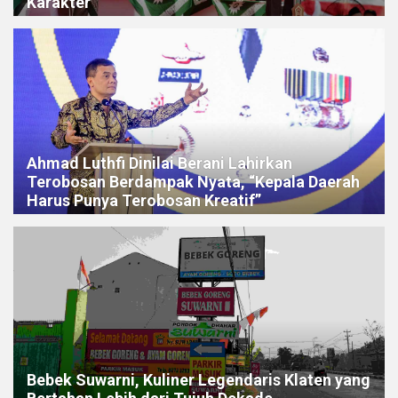
Karakter
Ahmad Luthfi Dinilai Berani Lahirkan
Terobosan Berdampak Nyata, “Kepala Daerah
Harus Punya Terobosan Kreatif”
Bebek Suwarni, Kuliner Legendaris Klaten yang