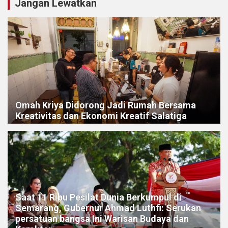
Jangan Lewatkan
Omah Kriya Didorong Jadi Rumah Bersama
Kreativitas dan Ekonomi Kreatif Salatiga
Saat 11 Ribu Pesilat Dunia Berkumpul di
Semarang, Gubernur Ahmad Luthfi: Serukan
persatuan bangsa Ini Warisan Budaya dan