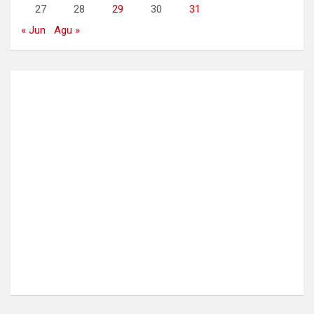
27
28
29
30
31
« Jun
Agu »