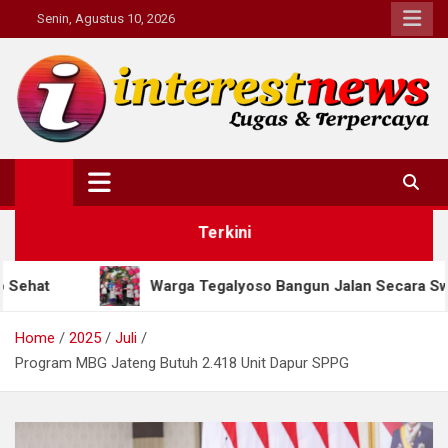
Skip
Senin, Agustus 10, 2026
to
content
Interestnews.or.id
Terkini
Warga Tegalyoso Bangun Jalan Secara Swadaya, Habiskan R
Home
2025
Juli
Program MBG Jateng Butuh 2.418 Unit Dapur SPPG