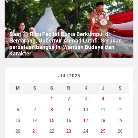
Saat 11 Ribu Pesilat Dunia Berkumpul di
Semarang, Gubernur Ahmad Luthfi: Serukan
persatuan bangsa Ini Warisan Budaya dan
Karakter
JULI 2025
M
S
S
R
K
J
S
1
2
3
4
5
6
7
8
9
10
11
12
13
14
15
16
17
18
19
20
21
22
23
24
25
26