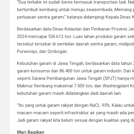
“Dua terkahir ini sudah beres termasuk transportasi tadi.
bertumbuh kembang untuk menuju swasembada. Memang perlu 
perluasan sentra garam,” katanya didampingi Kepala Dinas Ke
Berdasarkan data Dinas Kelautan dan Perikanan Provinsi J
2024 mencapai 536.612 ton. Luas lahan produksi garam seki
tersebut tersebar di sembilan daerah sentra garam, meliput
Purworejo, dan Grobogan.
Kebutuhan garam di Jawa Tengah, berdasarkan data tahun 20
garam konsumsi dan 86.400 ton untuk garam industri. Dari k
seperti Sarana Pembangunan Jawa Tengah (SPJT) hanya m
Makmur Rembang maksimal 7.500 ton, dan Washingplant Kope
kebutuhan garam masih didatangkan dadi daerah lain.
“Itu yang untuk garam rakyat dengan NaCL 95%. Kalau untu
macam-macam seperti infrastruktur air yang masih ada pen
Jadi garam rakyat kita belum sesuai dengan kualitas yang dib
Mari Bagikan