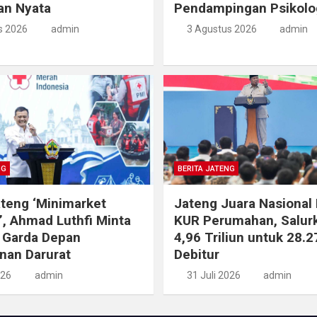
an Nyata
Pendampingan Psikolo
s 2026
admin
3 Agustus 2026
admin
NG
BERITA JATENG
teng ‘Minimarket
Jateng Juara Nasional 
, Ahmad Luthfi Minta
KUR Perumahan, Salur
 Garda Depan
4,96 Triliun untuk 28.2
nan Darurat
Debitur
026
admin
31 Juli 2026
admin