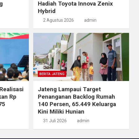
g
Hadiah Toyota Innova Zenix
Hybrid
2 Agustus 2026
admin
BERITA JATENG
Realisasi
Jateng Lampaui Target
kan Rp
Penanganan Backlog Rumah
75
140 Persen, 65.449 Keluarga
Kini Miliki Hunian
31 Juli 2026
admin