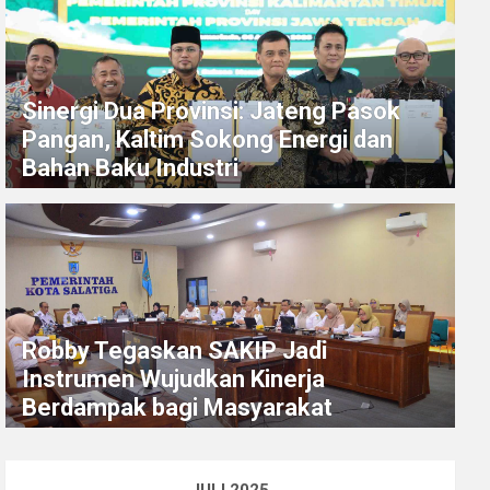
Sinergi Dua Provinsi: Jateng Pasok
Pangan, Kaltim Sokong Energi dan
Bahan Baku Industri
Robby Tegaskan SAKIP Jadi
Instrumen Wujudkan Kinerja
Berdampak bagi Masyarakat