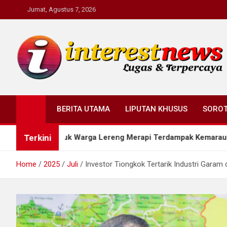
Skip
Jumat, Agustus 7, 2026
to
content
Interestnews.or.id
BERITA UTAMA
LIPUTAN KHUSUS
SORO
Terkini
 untuk Warga Lereng Merapi Terdampak Kemarau
M
Home
2025
Juli
Investor Tiongkok Tertarik Industri Garam