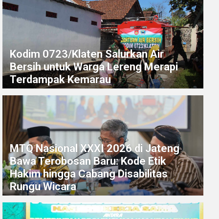
Kodim 0723/Klaten Salurkan Air
Bersih untuk Warga Lereng Merapi
Terdampak Kemarau
MTQ Nasional XXXI 2026 di Jateng
Bawa Terobosan Baru: Kode Etik
Hakim hingga Cabang Disabilitas
Rungu Wicara