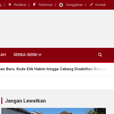
g
Redaksi
Pedoman
Sanggahan
Kontak
RAH
SERBA-SERBI
tik Hakim hingga Cabang Disabilitas Rungu Wicara
Jangan Lewatkan