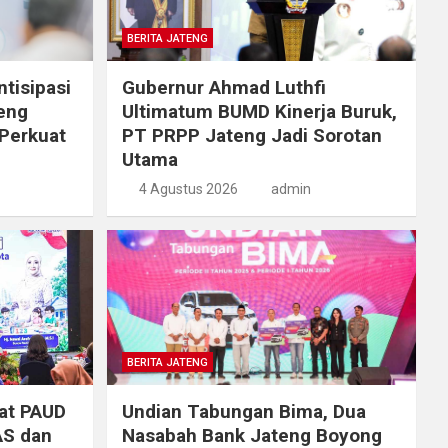
BERITA JATENG
tisipasi
Gubernur Ahmad Luthfi
eng
Ultimatum BUMD Kinerja Buruk,
Perkuat
PT PRPP Jateng Jadi Sorotan
Utama
4 Agustus 2026
admin
BERITA JATENG
at PAUD
Undian Tabungan Bima, Dua
AS dan
Nasabah Bank Jateng Boyong