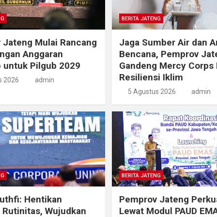
NG
BERITA JATENG
 Jateng Mulai Rancang
Jaga Sumber Air dan An
ngan Anggaran
Bencana, Pemprov Jat
 untuk Pilgub 2029
Gandeng Mercy Corps 
Resiliensi Iklim
s 2026
admin
5 Agustus 2026
admin
NG
BERITA JATENG
thfi: Hentikan
Pemprov Jateng Perku
i Rutinitas, Wujudkan
Lewat Modul PAUD EM