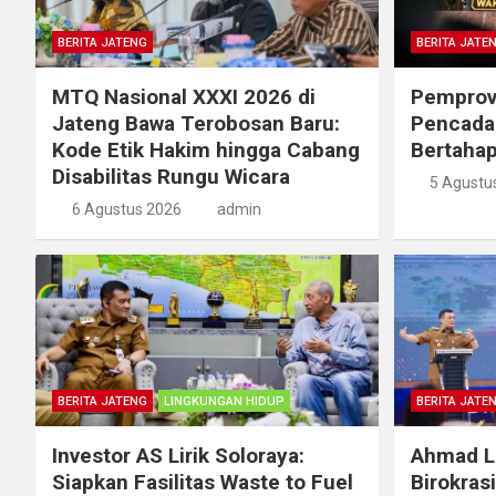
BERITA JATENG
BERITA JATE
MTQ Nasional XXXI 2026 di
Pemprov
Jateng Bawa Terobosan Baru:
Pencada
Kode Etik Hakim hingga Cabang
Bertahap
Disabilitas Rungu Wicara
5 Agustu
6 Agustus 2026
admin
BERITA JATENG
LINGKUNGAN HIDUP
BERITA JATE
Investor AS Lirik Soloraya:
Ahmad Lu
Siapkan Fasilitas Waste to Fuel
Birokras