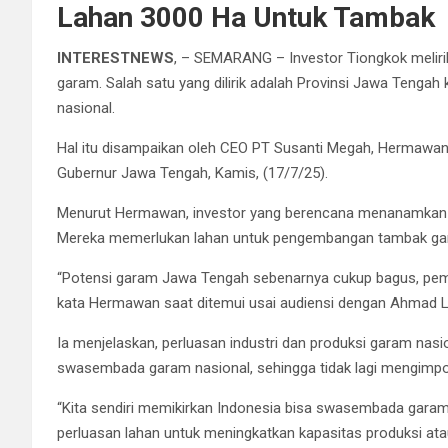
Lahan 3000 Ha Untuk Tambak
INTERESTNEWS
, – SEMARANG – Investor Tiongkok melirik 
garam. Salah satu yang dilirik adalah Provinsi Jawa Tengah k
nasional.
Hal itu disampaikan oleh CEO PT Susanti Megah, Hermawan
Gubernur Jawa Tengah, Kamis, (17/7/25).
Menurut Hermawan, investor yang berencana menanamkan mo
Mereka memerlukan lahan untuk pengembangan tambak gara
“Potensi garam Jawa Tengah sebenarnya cukup bagus, pemer
kata Hermawan saat ditemui usai audiensi dengan Ahmad Lu
Ia menjelaskan, perluasan industri dan produksi garam nas
swasembada garam nasional, sehingga tidak lagi mengimpor
“Kita sendiri memikirkan Indonesia bisa swasembada garam
perluasan lahan untuk meningkatkan kapasitas produksi atau 