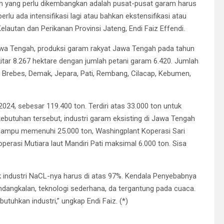
 Nah yang perlu dikembangkan adalah pusat-pusat garam harus
ada intensifikasi lagi atau bahkan ekstensifikasi atau
lautan dan Perikanan Provinsi Jateng, Endi Faiz Effendi.
awa Tengah, produksi garam rakyat Jawa Tengah pada tahun
tar 8.267 hektare dengan jumlah petani garam 6.420. Jumlah
i Brebes, Demak, Jepara, Pati, Rembang, Cilacap, Kebumen,
24, sebesar 119.400 ton. Terdiri atas 33.000 ton untuk
ebutuhan tersebut, industri garam eksisting di Jawa Tengah
ampu memenuhi 25.000 ton, Washingplant Koperasi Sari
rasi Mutiara laut Mandiri Pati maksimal 6.000 ton. Sisa
k industri NaCL-nya harus di atas 97%. Kendala Penyebabnya
dangkalan, teknologi sederhana, da tergantung pada cuaca.
utuhkan industri,” ungkap Endi Faiz. (*)