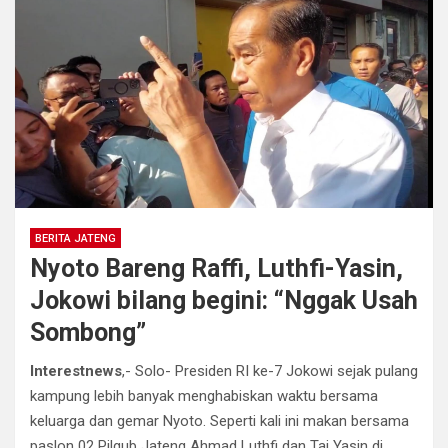
BERITA JATENG
Nyoto Bareng Raffi, Luthfi-Yasin,
Jokowi bilang begini: “Nggak Usah
Sombong”
Interestnews
,- Solo- Presiden RI ke-7 Jokowi sejak pulang
kampung lebih banyak menghabiskan waktu bersama
keluarga dan gemar Nyoto. Seperti kali ini makan bersama
paslon 02 Pilgub Jateng Ahmad Luthfi dan Taj Yasin di