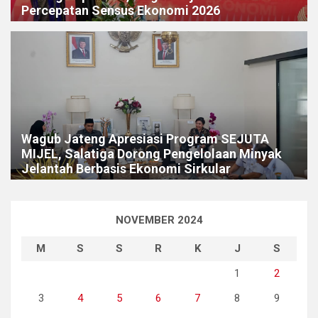
Percepatan Sensus Ekonomi 2026
Wagub Jateng Apresiasi Program SEJUTA
MIJEL, Salatiga Dorong Pengelolaan Minyak
Jelantah Berbasis Ekonomi Sirkular
NOVEMBER 2024
M
S
S
R
K
J
S
1
2
3
4
5
6
7
8
9