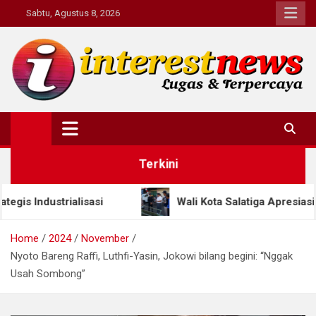
Skip
Sabtu, Agustus 8, 2026
to
content
Interestnews.or.id
Terkini
sasi
Wali Kota Salatiga Apresiasi Pedagang Pasar 
Home
2024
November
Nyoto Bareng Raffi, Luthfi-Yasin, Jokowi bilang begini: “Nggak
Usah Sombong”