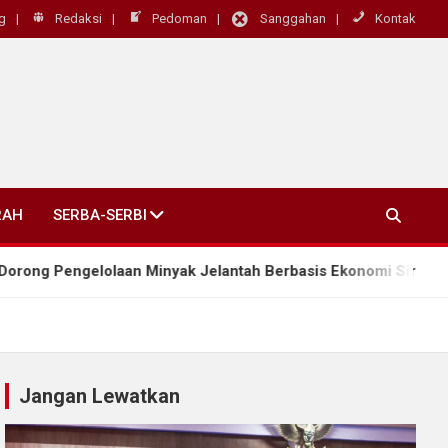
g
Redaksi
Pedoman
Sanggahan
Kontak
RAH
SERBA-SERBI
aan Minyak Jelantah Berbasis Ekonomi Sirkular
Jangan Lewatkan