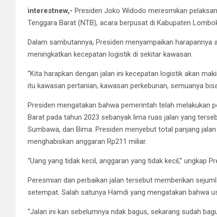
interestnew,-
Presiden Joko Widodo meresmikan pelaksanaan
Tenggara Barat (NTB), acara berpusat di Kabupaten Lombok 
Dalam sambutannya, Presiden menyampaikan harapannya aga
meningkatkan kecepatan logistik di sekitar kawasan.
“Kita harapkan dengan jalan ini kecepatan logistik akan mak
itu kawasan pertanian, kawasan perkebunan, semuanya bisa di
Presiden mengatakan bahwa pemerintah telah melakukan pe
Barat pada tahun 2023 sebanyak lima ruas jalan yang ters
Sumbawa, dan Bima. Presiden menyebut total panjang jalan
menghabiskan anggaran Rp211 miliar.
“Uang yang tidak kecil, anggaran yang tidak kecil,” ungkap Pr
Peresmian dan perbaikan jalan tersebut memberikan sejuml
setempat. Salah satunya Hamdi yang mengatakan bahwa usah
“Jalan ini kan sebelumnya ndak bagus, sekarang sudah bagu