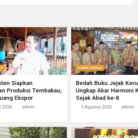
AH
SUARA DAERAH
ten Siapkan
Bedah Buku Jejak Ker
an Produksi Tembakau,
Ungkap Akar Harmoni K
luang Ekspor
Sejak Abad ke-8
s 2026
admin
5 Agustus 2026
admin