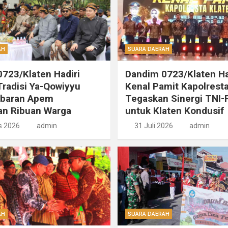
AH
SUARA DAERAH
723/Klaten Hadiri
Dandim 0723/Klaten Ha
radisi Ya-Qowiyyu
Kenal Pamit Kapolresta
ebaran Apem
Tegaskan Sinergi TNI-P
an Ribuan Warga
untuk Klaten Kondusif
s 2026
admin
31 Juli 2026
admin
AH
SUARA DAERAH