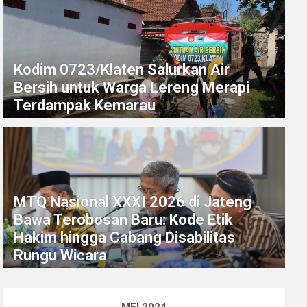
Kodim 0723/Klaten Salurkan Air
Bersih untuk Warga Lereng Merapi
Terdampak Kemarau
MTQ Nasional XXXI 2026 di Jateng
Bawa Terobosan Baru: Kode Etik
Hakim hingga Cabang Disabilitas
Rungu Wicara