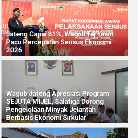
Jateng Capai 81%, Wagub Taj Yasin
Pacu Percepatan Sensus Ekonomi
2026
Wagub Jateng Apresiasi Program
SEJUTA MIJEL, Salatiga Dorong
Pengelolaan Minyak Jelantah
Berbasis Ekonomi Sirkular