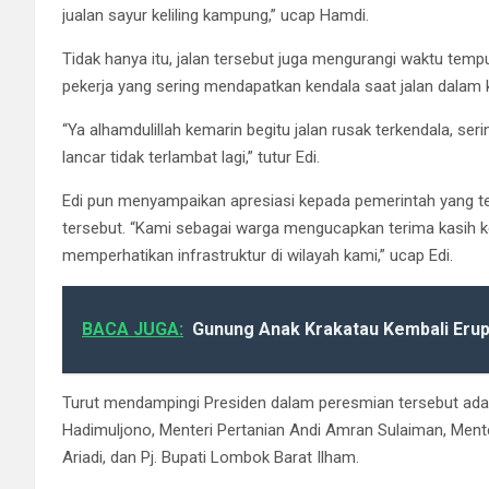
jualan sayur keliling kampung,” ucap Hamdi.
Tidak hanya itu, jalan tersebut juga mengurangi waktu temp
pekerja yang sering mendapatkan kendala saat jalan dalam k
“Ya alhamdulillah kemarin begitu jalan rusak terkendala, seri
lancar tidak terlambat lagi,” tutur Edi.
Edi pun menyampaikan apresiasi kepada pemerintah yang te
tersebut. “Kami sebagai warga mengucapkan terima kasih k
memperhatikan infrastruktur di wilayah kami,” ucap Edi.
BACA JUGA:
Gunung Anak Krakatau Kembali Erup
Turut mendampingi Presiden dalam peresmian tersebut ad
Hadimuljono, Menteri Pertanian Andi Amran Sulaiman, Menter
Ariadi, dan Pj. Bupati Lombok Barat Ilham.