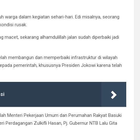
uh warga dalam kegiatan sehari-hari. Edi misalnya, seorang
ondisi rusak.
ng macet, sekarang alhamdulillah jalan sudah diperbaiki jadi
lah membangun dan memperbaiki infrastruktur di wilayah
epada pemerintah, khususnya Presiden Jokowi karena telah
si
alah Menteri Pekerjaan Umum dan Perumahan Rakyat Basuki
i Perdagangan Zulkifli Hasan, Pj. Gubernur NTB Lalu Gita