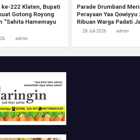
i ke-222 Klaten, Bupati
Parade Drumband Meri
kuat Gotong Royong
Perayaan Yaa Qowiyyu 
n “Sahita Hamemayu
Ribuan Warga Padati J
28 Juli 2026
admin
026
admin