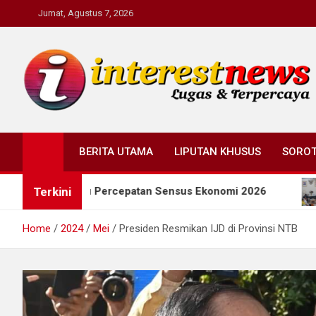
Skip
Jumat, Agustus 7, 2026
to
content
Interestnews.or.id
BERITA UTAMA
LIPUTAN KHUSUS
SORO
Terkini
Pacu Percepatan Sensus Ekonomi 2026
Wagub Jate
Home
2024
Mei
Presiden Resmikan IJD di Provinsi NTB