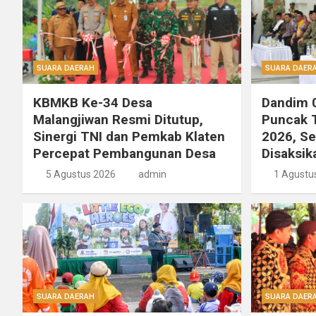
SUARA DAERAH
SUARA DAER
KBMKB Ke-34 Desa
Dandim 0
Malangjiwan Resmi Ditutup,
Puncak T
Sinergi TNI dan Pemkab Klaten
2026, S
Percepat Pembangunan Desa
Disaksik
5 Agustus 2026
admin
1 Agustu
SUARA DAERAH
SUARA DAER