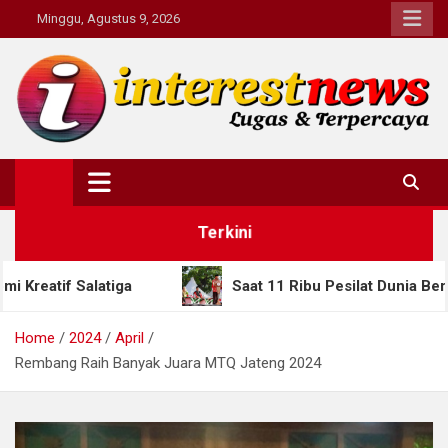
Skip
Minggu, Agustus 9, 2026
to
content
Interestnews.or.id
Terkini
ga
Saat 11 Ribu Pesilat Dunia Berkumpul di Semar
Home
2024
April
Rembang Raih Banyak Juara MTQ Jateng 2024