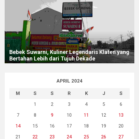
Bebek Suwarni, Kuliner Legendaris Klaten yang
Bertahan Lebih dari Tujuh Dekade
APRIL 2024
M
S
S
R
K
J
S
1
2
3
4
5
6
7
8
9
10
11
12
13
14
15
16
17
18
19
20
21
22
23
24
25
26
27