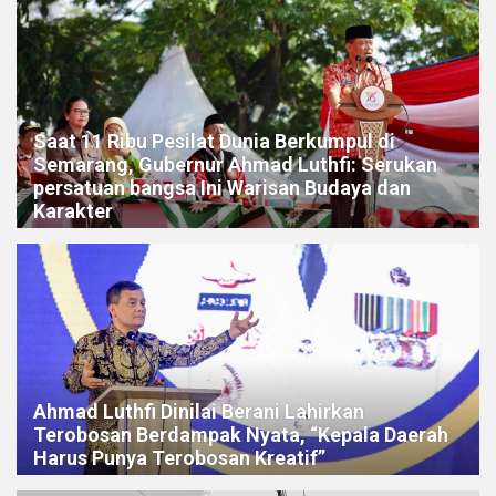
Saat 11 Ribu Pesilat Dunia Berkumpul di
Semarang, Gubernur Ahmad Luthfi: Serukan
persatuan bangsa Ini Warisan Budaya dan
Karakter
Ahmad Luthfi Dinilai Berani Lahirkan
Terobosan Berdampak Nyata, “Kepala Daerah
Harus Punya Terobosan Kreatif”