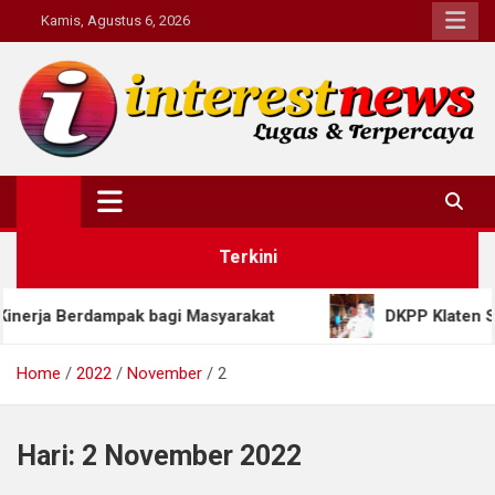
Skip
Kamis, Agustus 6, 2026
to
content
Interestnews.or.id
Terkini
Berdampak bagi Masyarakat
DKPP Klaten Siapkan P
Home
2022
November
2
Hari:
2 November 2022