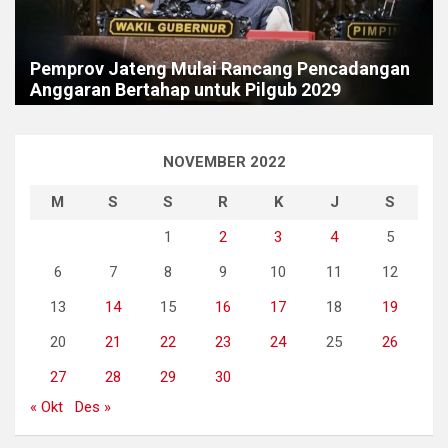
Pemprov Jateng Mulai Rancang Pencadangan
Anggaran Bertahap untuk Pilgub 2029
NOVEMBER 2022
M
S
S
R
K
J
S
1
2
3
4
5
6
7
8
9
10
11
12
13
14
15
16
17
18
19
20
21
22
23
24
25
26
27
28
29
30
« Okt
Des »