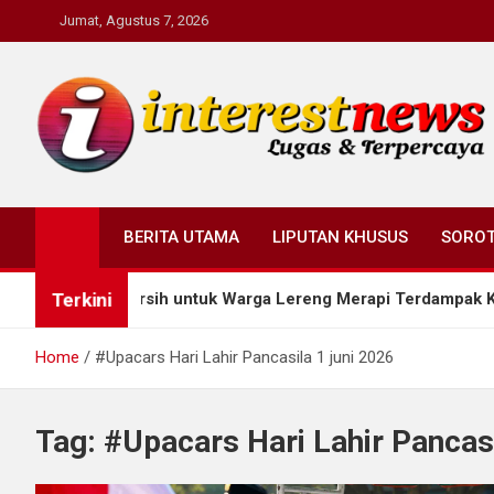
Skip
Jumat, Agustus 7, 2026
to
content
Interestnews.or.id
BERITA UTAMA
LIPUTAN KHUSUS
SORO
Terkini
kan Air Bersih untuk Warga Lereng Merapi Terdampak Kemarau
Home
#Upacars Hari Lahir Pancasila 1 juni 2026
Tag:
#Upacars Hari Lahir Pancasi