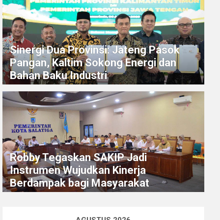
Sinergi Dua Provinsi: Jateng Pasok
Pangan, Kaltim Sokong Energi dan
Bahan Baku Industri
Robby Tegaskan SAKIP Jadi
Instrumen Wujudkan Kinerja
Berdampak bagi Masyarakat