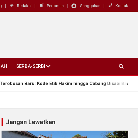
g
Redaksi
Pedoman
Sanggahan
Kontak
RAH
SERBA-SERBI
n Baru: Kode Etik Hakim hingga Cabang Disabilitas Rungu Wic
Jangan Lewatkan