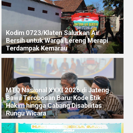
Kodim 0723/Klaten Salurkan Air
Bersih untuk Warga Lereng Merapi
Terdampak Kemarau
MTQ Nasional XXXI 2026 di Jateng
Bawa Terobosan Baru: Kode Etik
Hakim hingga Cabang Disabilitas
Rungu Wicara