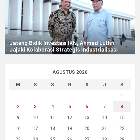
Jateng Bidik Investasi IKN, Ahmad Luthfi
Jajaki Kolaborasi Strategis Industrialisasi
AGUSTUS 2026
M
S
S
R
K
J
S
1
2
3
4
5
6
7
8
9
10
11
12
13
14
15
16
17
18
19
20
21
22
23
24
25
26
27
28
29