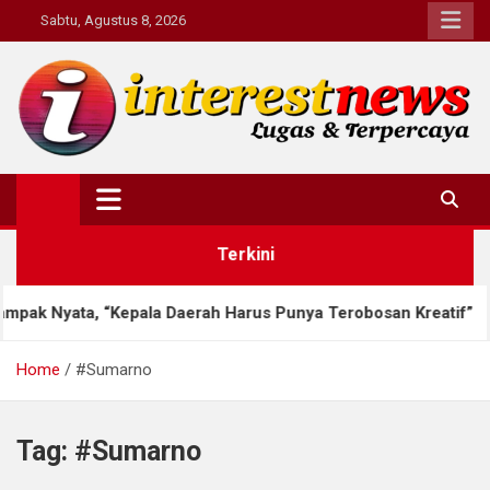
Skip
Sabtu, Agustus 8, 2026
to
content
Interestnews.or.id
Terkini
yata, “Kepala Daerah Harus Punya Terobosan Kreatif”
Home
#Sumarno
Tag:
#Sumarno