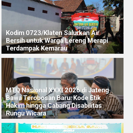
Kodim 0723/Klaten Salurkan Air
Bersih untuk Warga Lereng Merapi
Terdampak Kemarau
MTQ Nasional XXXI 2026 di Jateng
Bawa Terobosan Baru: Kode Etik
Hakim hingga Cabang Disabilitas
Rungu Wicara