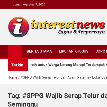
Skip
Jumat, Agustus 7, 2026
to
content
Interestnews.or.id
BERITA UTAMA
LIPUTAN KHUSUS
SORO
Terkini
rkan Air Bersih untuk Warga Lereng Merapi Terdampak Kemara
Home
#SPPG Wajib Serap Telur dan Ayam Peternak Lokal Dua
Tag:
#SPPG Wajib Serap Telur da
Seminggu