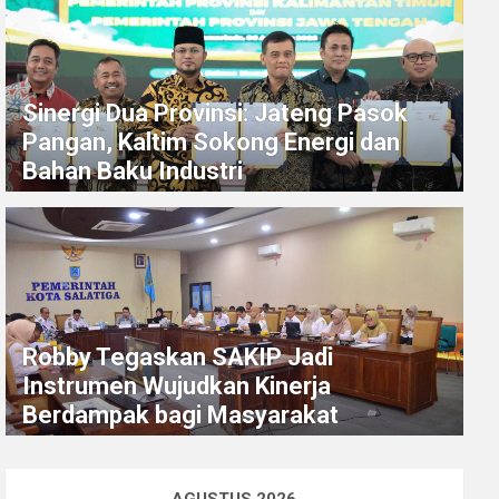
Sinergi Dua Provinsi: Jateng Pasok
Pangan, Kaltim Sokong Energi dan
Bahan Baku Industri
Robby Tegaskan SAKIP Jadi
Instrumen Wujudkan Kinerja
Berdampak bagi Masyarakat