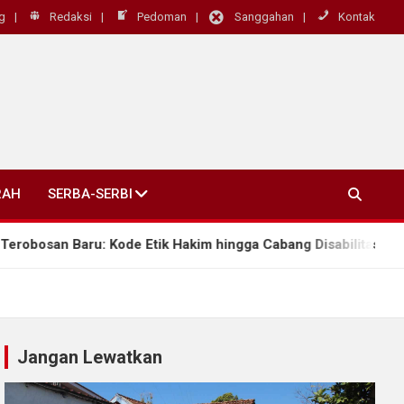
g
Redaksi
Pedoman
Sanggahan
Kontak
RAH
SERBA-SERBI
an Baru: Kode Etik Hakim hingga Cabang Disabilitas Rungu Wic
Jangan Lewatkan