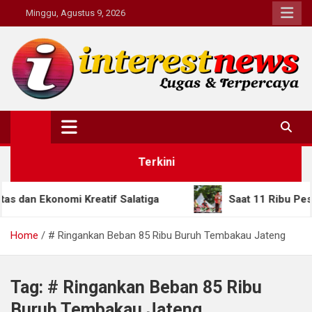
Skip
Minggu, Agustus 9, 2026
to
content
Interestnews.or.id
Terkini
 Ekonomi Kreatif Salatiga
Saat 11 Ribu Pesilat D
Home
# Ringankan Beban 85 Ribu Buruh Tembakau Jateng
Tag:
# Ringankan Beban 85 Ribu
Buruh Tembakau Jateng