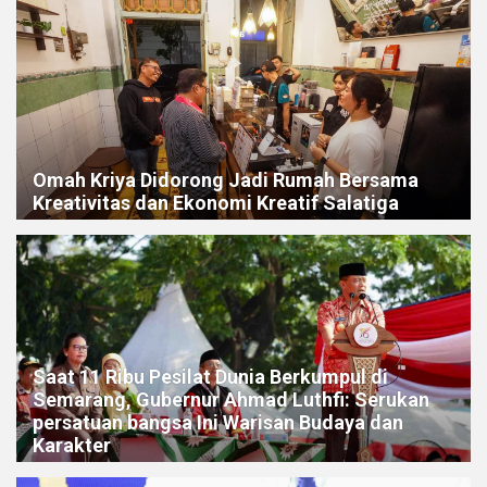
Omah Kriya Didorong Jadi Rumah Bersama
Kreativitas dan Ekonomi Kreatif Salatiga
Saat 11 Ribu Pesilat Dunia Berkumpul di
Semarang, Gubernur Ahmad Luthfi: Serukan
persatuan bangsa Ini Warisan Budaya dan
Karakter