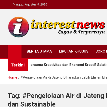
Skip
Minggu, Agustus 9, 2026
to
content
Interestnews.or.id
BERITA UTAMA
LIPUTAN KHUSUS
SORO
Terkini
 Rumah Bersama Kreativitas dan Ekonomi Kreatif Salatiga
Home
#Pengelolaan Air di Jateng Diharapkan Lebih Efisien Efe
Tag:
#Pengelolaan Air di Jateng 
dan Sustainable