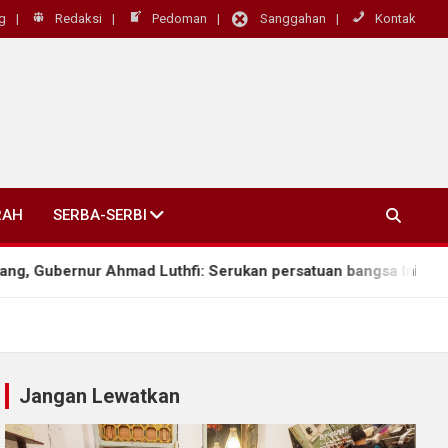
g
Redaksi
Pedoman
Sanggahan
Kontak
RAH
SERBA-SERBI
bernur Ahmad Luthfi: Serukan persatuan bangsa Ini Warisan Bu
Jangan Lewatkan