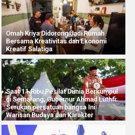
Omah Kriya Didorong Jadi Rumah
Bersama Kreativitas dan Ekonomi
Kreatif Salatiga
Saat 11 Ribu Pesilat Dunia Berkumpul
di Semarang, Gubernur Ahmad Luthfi:
Serukan persatuan bangsa Ini
Warisan Budaya dan Karakter