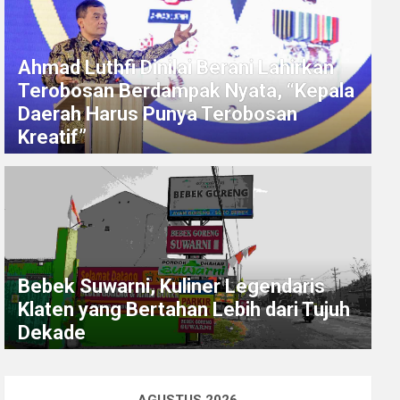
Ahmad Luthfi Dinilai Berani Lahirkan
Terobosan Berdampak Nyata, “Kepala
Daerah Harus Punya Terobosan
Kreatif”
Bebek Suwarni, Kuliner Legendaris
Klaten yang Bertahan Lebih dari Tujuh
Dekade