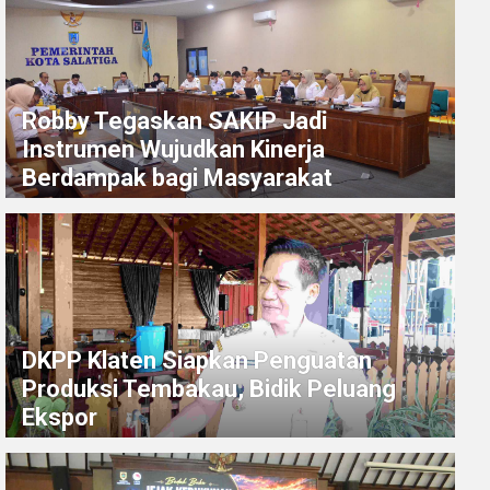
Robby Tegaskan SAKIP Jadi
Instrumen Wujudkan Kinerja
Berdampak bagi Masyarakat
DKPP Klaten Siapkan Penguatan
Produksi Tembakau, Bidik Peluang
Ekspor