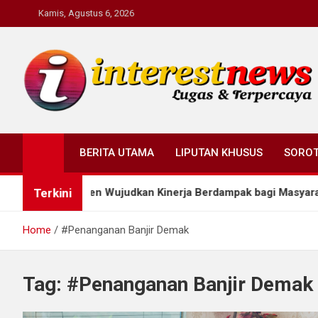
Skip
Kamis, Agustus 6, 2026
to
content
Interestnews.or.id
BERITA UTAMA
LIPUTAN KHUSUS
SORO
Terkini
adi Instrumen Wujudkan Kinerja Berdampak bagi Masyarakat
Home
#Penanganan Banjir Demak
Tag:
#Penanganan Banjir Demak