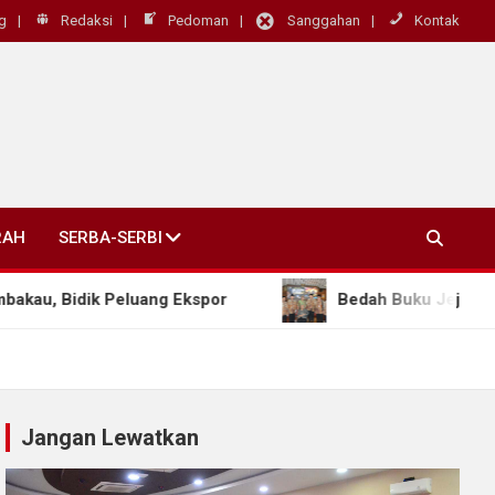
g
Redaksi
Pedoman
Sanggahan
Kontak
RAH
SERBA-SERBI
, Bidik Peluang Ekspor
Bedah Buku Jejak Keruku
Jangan Lewatkan