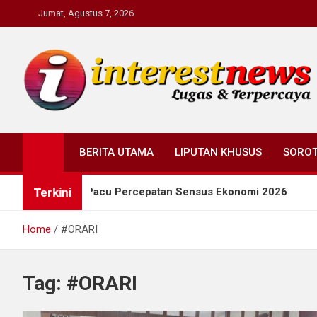
Skip
Jumat, Agustus 7, 2026
to
content
Interestnews.or.id
BERITA UTAMA
LIPUTAN KHUSUS
SORO
Terkini
 Taj Yasin Pacu Percepatan Sensus Ekonomi 2026
Home
#ORARI
Tag:
#ORARI