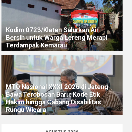
Kodim 0723/Klaten Salurkan Air
Bersih untuk Warga Lereng Merapi
Terdampak Kemarau
MTQ Nasional XXXI 2026 di Jateng
Bawa Terobosan Baru: Kode Etik
Hakim hingga Cabang Disabilitas
Rungu Wicara