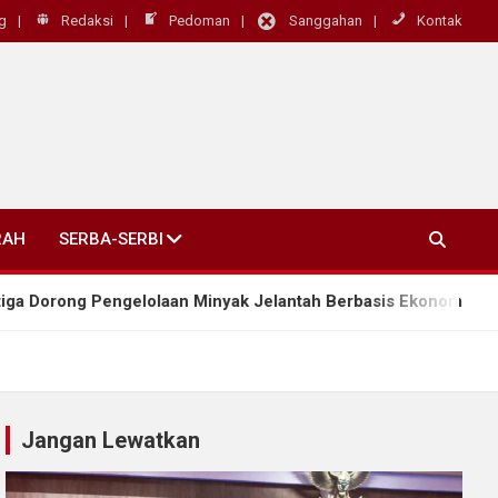
g
Redaksi
Pedoman
Sanggahan
Kontak
RAH
SERBA-SERBI
ong Pengelolaan Minyak Jelantah Berbasis Ekonomi Sirkular
Jangan Lewatkan