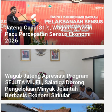
Jateng Capai 81%, Wagub Taj Yasin
Pacu Percepatan Sensus Ekonomi
2026
Wagub Jateng Apresiasi Program
SEJUTA MIJEL, Salatiga Dorong
Pengelolaan Minyak Jelantah
Berbasis Ekonomi Sirkular