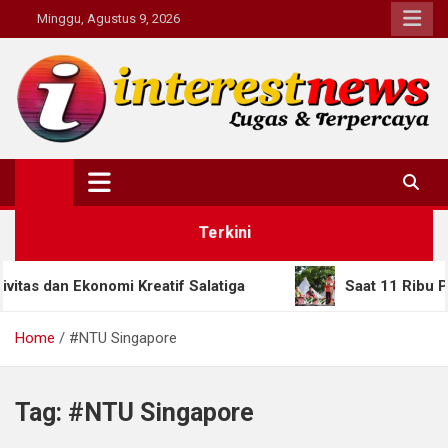
Skip
Minggu, Agustus 9, 2026
to
content
Interestnews.or.id
Terkini
an Ekonomi Kreatif Salatiga
Saat 11 Ribu Pesilat
Home
#NTU Singapore
Tag:
#NTU Singapore