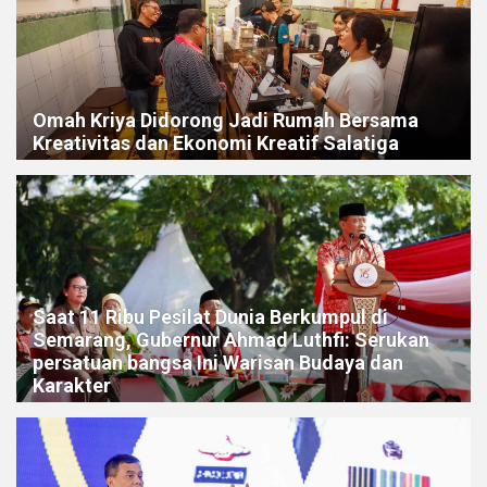
Omah Kriya Didorong Jadi Rumah Bersama
Kreativitas dan Ekonomi Kreatif Salatiga
Saat 11 Ribu Pesilat Dunia Berkumpul di
Semarang, Gubernur Ahmad Luthfi: Serukan
persatuan bangsa Ini Warisan Budaya dan
Karakter