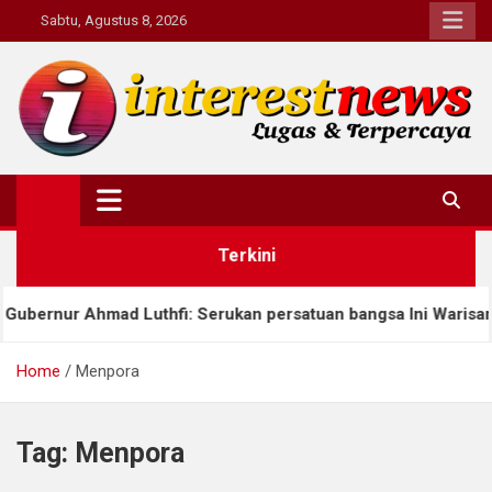
Skip
Sabtu, Agustus 8, 2026
to
content
Interestnews.or.id
Terkini
ernur Ahmad Luthfi: Serukan persatuan bangsa Ini Warisan Bud
Home
Menpora
Tag:
Menpora