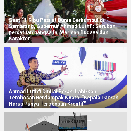
Saat 11 Ribu Pesilat Dunia Berkumpul di
Semarang, Gubernur Ahmad Luthfi: Serukan
persatuan bangsa Ini Warisan Budaya dan
Karakter
Ahmad Luthfi Dinilai Berani Lahirkan
Terobosan Berdampak Nyata, “Kepala Daerah
Harus Punya Terobosan Kreatif”