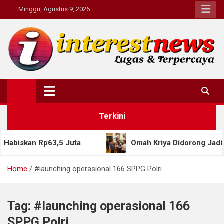
Skip
Minggu, Agustus 9, 2026
to
content
Interestnews.or.id
Terkini
kan Rp63,5 Juta
Omah Kriya Didorong Jadi Rumah 
Home
#launching operasional 166 SPPG Polri
Tag:
#launching operasional 166
SPPG Polri