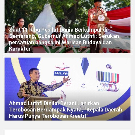
Saat 11 Ribu Pesilat Dunia Berkumpul di
Semarang, Gubernur Ahmad Luthfi: Serukan
persatuan bangsa Ini Warisan Budaya dan
Karakter
Ahmad Luthfi Dinilai Berani Lahirkan
Terobosan Berdampak Nyata, “Kepala Daerah
Harus Punya Terobosan Kreatif”