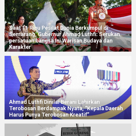
Saat 11 Ribu Pesilat Dunia Berkumpul di
Semarang, Gubernur Ahmad Luthfi: Serukan
persatuan bangsa Ini Warisan Budaya dan
Karakter
Ahmad Luthfi Dinilai Berani Lahirkan
Terobosan Berdampak Nyata, “Kepala Daerah
Harus Punya Terobosan Kreatif”