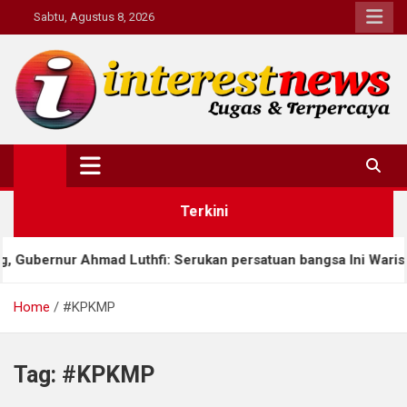
Skip
Sabtu, Agustus 8, 2026
to
content
Interestnews.or.id
Terkini
ernur Ahmad Luthfi: Serukan persatuan bangsa Ini Warisan Bud
Home
#KPKMP
Tag:
#KPKMP