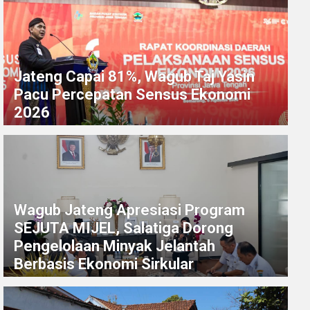
Jateng Capai 81%, Wagub Taj Yasin
Pacu Percepatan Sensus Ekonomi
2026
Wagub Jateng Apresiasi Program
SEJUTA MIJEL, Salatiga Dorong
Pengelolaan Minyak Jelantah
Berbasis Ekonomi Sirkular