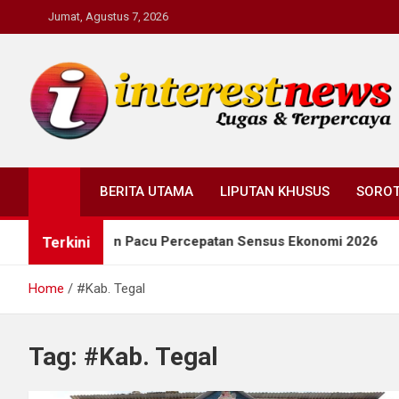
Skip
Jumat, Agustus 7, 2026
to
content
Interestnews.or.id
BERITA UTAMA
LIPUTAN KHUSUS
SORO
Terkini
Taj Yasin Pacu Percepatan Sensus Ekonomi 2026
Home
#Kab. Tegal
Tag:
#Kab. Tegal