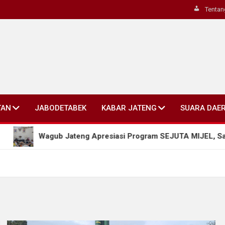
Tentan
TAN
JABODETABEK
KABAR JATENG
SUARA DAE
Wagub Jateng Apresiasi Program SEJUTA MIJEL, Salatiga Doro