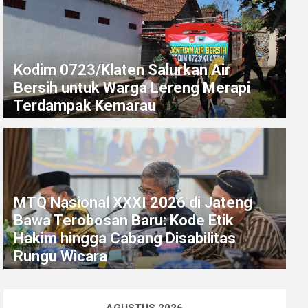
Kodim 0723/Klaten Salurkan Air
Bersih untuk Warga Lereng Merapi
Terdampak Kemarau
MTQ Nasional XXXI 2026 di Jateng
Bawa Terobosan Baru: Kode Etik
Hakim hingga Cabang Disabilitas
Rungu Wicara