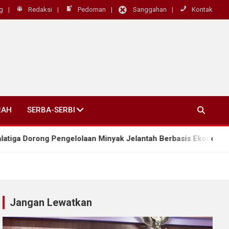
g
Redaksi
Pedoman
Sanggahan
Kontak
RAH
SERBA-SERBI
ng Pengelolaan Minyak Jelantah Berbasis Ekonomi Sirkular
Jangan Lewatkan