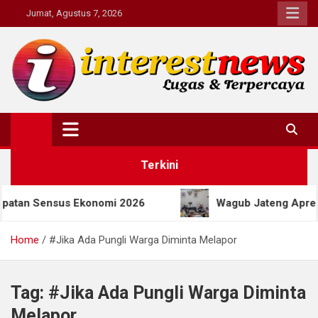
Skip
Jumat, Agustus 7, 2026
to
content
Interestnews.or.id
Terkini
n Sensus Ekonomi 2026
Wagub Jateng Apresiasi P
Home
#Jika Ada Pungli Warga Diminta Melapor
Tag:
#Jika Ada Pungli Warga Diminta
Melapor