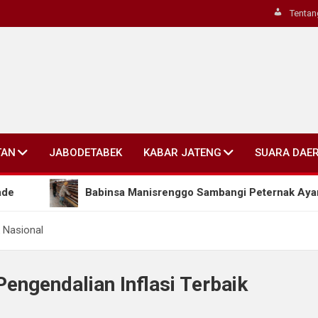
Tentan
TAN
JABODETABEK
KABAR JATENG
SUARA DAE
Babinsa Manisrenggo Sambangi Peternak Ayam Petel
 Nasional
engendalian Inflasi Terbaik