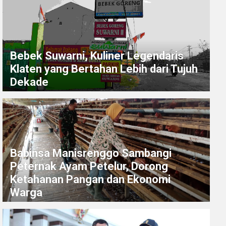
Bebek Suwarni, Kuliner Legendaris
Klaten yang Bertahan Lebih dari Tujuh
Dekade
Babinsa Manisrenggo Sambangi
Peternak Ayam Petelur, Dorong
Ketahanan Pangan dan Ekonomi
Warga