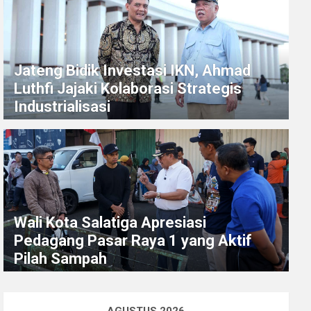
Jateng Bidik Investasi IKN, Ahmad
Luthfi Jajaki Kolaborasi Strategis
Industrialisasi
Wali Kota Salatiga Apresiasi
Pedagang Pasar Raya 1 yang Aktif
Pilah Sampah