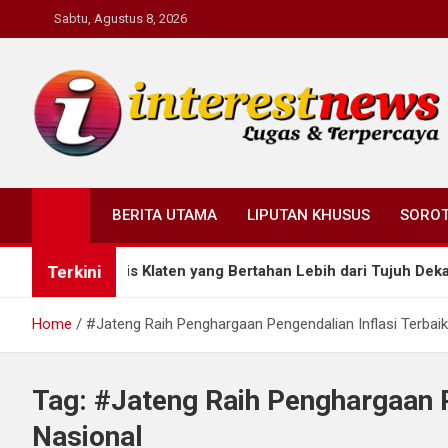
Skip
Sabtu, Agustus 8, 2026
to
content
Interestnews.or.id
BERITA UTAMA
LIPUTAN KHUSUS
SORO
Terkini
 Legendaris Klaten yang Bertahan Lebih dari Tujuh Dekade
Home
#Jateng Raih Penghargaan Pengendalian Inflasi Terbaik
Tag:
#Jateng Raih Penghargaan P
Nasional