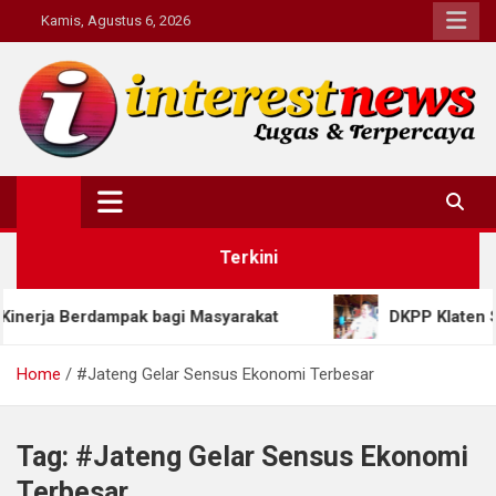
Skip
Kamis, Agustus 6, 2026
to
content
Interestnews.or.id
Terkini
 Berdampak bagi Masyarakat
DKPP Klaten Siapkan
Home
#Jateng Gelar Sensus Ekonomi Terbesar
Tag:
#Jateng Gelar Sensus Ekonomi
Terbesar