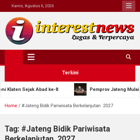
Skip
Kamis, Agustus 6, 2026
to
content
Interestnews.or.id
Terkini
en Sejak Abad ke-8
Pemprov Jateng Mulai Ranca
Home
#Jateng Bidik Pariwisata Berkelanjutan 2027
Tag:
#Jateng Bidik Pariwisata
Berkelanjutan 2027