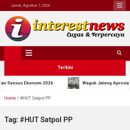
Skip
Jumat, Agustus 7, 2026
to
content
Interestnews.or.id
Terkini
ensus Ekonomi 2026
Wagub Jateng Apresiasi Prog
Home
#HUT Satpol PP
Tag:
#HUT Satpol PP