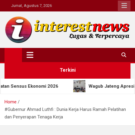
Skip
Jumat, Agustus 7, 2026
to
content
Interestnews.or.id
Terkini
Sensus Ekonomi 2026
Wagub Jateng Apresiasi Pro
Home
#Gubernur Ahmad Luthfi : Dunia Kerja Harus Ramah Pelatihan
dan Penyerapan Tenaga Kerja