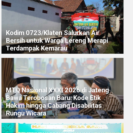
Kodim 0723/Klaten Salurkan Air
Bersih untuk Warga Lereng Merapi
Terdampak Kemarau
MTQ Nasional XXXI 2026 di Jateng
Bawa Terobosan Baru: Kode Etik
Hakim hingga Cabang Disabilitas
Rungu Wicara