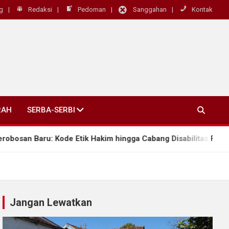
g
Redaksi
Pedoman
Sanggahan
Kontak
RAH
SERBA-SERBI
 Baru: Kode Etik Hakim hingga Cabang Disabilitas Rungu Wicar
Jangan Lewatkan