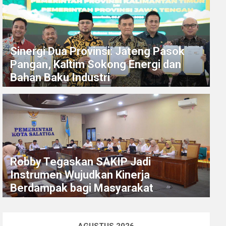
Sinergi Dua Provinsi: Jateng Pasok
Pangan, Kaltim Sokong Energi dan
Bahan Baku Industri
Robby Tegaskan SAKIP Jadi
Instrumen Wujudkan Kinerja
Berdampak bagi Masyarakat