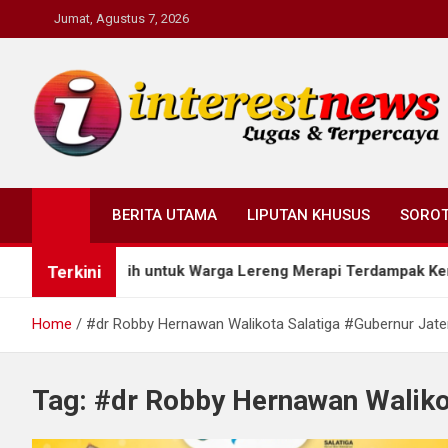
Skip
Jumat, Agustus 7, 2026
to
content
Interestnews.or.id
BERITA UTAMA
LIPUTAN KHUSUS
SORO
Terkini
an Air Bersih untuk Warga Lereng Merapi Terdampak Kemarau
Home
#dr Robby Hernawan Walikota Salatiga #Gubernur Jat
Tag:
#dr Robby Hernawan Waliko