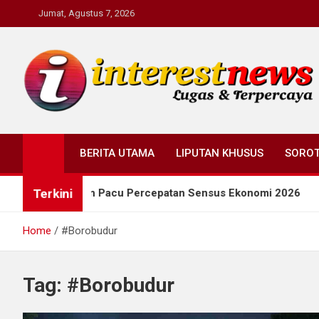
Skip
Jumat, Agustus 7, 2026
to
content
Interestnews.or.id
BERITA UTAMA
LIPUTAN KHUSUS
SORO
Terkini
b Taj Yasin Pacu Percepatan Sensus Ekonomi 2026
Home
#Borobudur
Tag:
#Borobudur