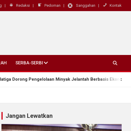
g
Redaksi
Pedoman
Sanggahan
Kontak
RAH
SERBA-SERBI
rong Pengelolaan Minyak Jelantah Berbasis Ekonomi Sirkular
Jangan Lewatkan