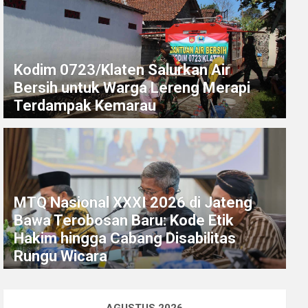
Kodim 0723/Klaten Salurkan Air
Bersih untuk Warga Lereng Merapi
Terdampak Kemarau
MTQ Nasional XXXI 2026 di Jateng
Bawa Terobosan Baru: Kode Etik
Hakim hingga Cabang Disabilitas
Rungu Wicara