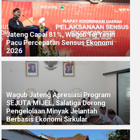
Jateng Capai 81%, Wagub Taj Yasin
Pacu Percepatan Sensus Ekonomi
2026
Wagub Jateng Apresiasi Program
SEJUTA MIJEL, Salatiga Dorong
Pengelolaan Minyak Jelantah
Berbasis Ekonomi Sirkular