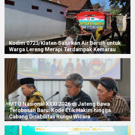
Kodim 0723/Klaten Salurkan Air Bersih untuk
Warga Lereng Merapi Terdampak Kemarau
MTQ Nasional XXXI 2026 di Jateng Bawa
Terobosan Baru: Kode Etik Hakim hingga
Cabang Disabilitas Rungu Wicara