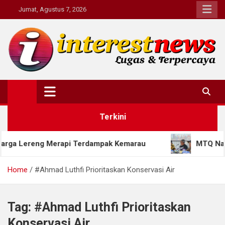
Skip
Jumat, Agustus 7, 2026
to
content
Interestnews.or.id
Terkini
 Lereng Merapi Terdampak Kemarau
MTQ Nasional X
Home
#Ahmad Luthfi Prioritaskan Konservasi Air
Tag:
#Ahmad Luthfi Prioritaskan
Konservasi Air